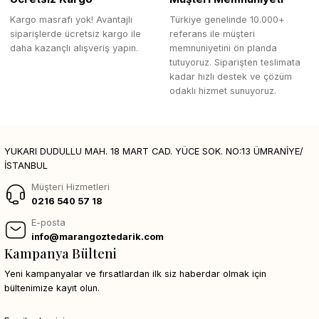
Kargo masrafı yok! Avantajlı
Türkiye genelinde 10.000+
siparişlerde ücretsiz kargo ile
referans ile müşteri
daha kazançlı alışveriş yapın.
memnuniyetini ön planda
tutuyoruz. Siparişten teslimata
kadar hızlı destek ve çözüm
odaklı hizmet sunuyoruz.
YUKARI DUDULLU MAH. 18 MART CAD. YÜCE SOK. NO:13 ÜMRANİYE/
İSTANBUL
Müşteri Hizmetleri
0216 540 57 18
E-posta
info@marangoztedarik.com
Kampanya Bülteni
Yeni kampanyalar ve fırsatlardan ilk siz haberdar olmak için
bültenimize kayıt olun.