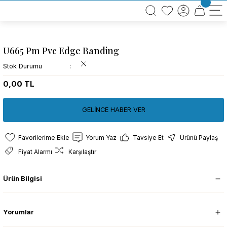
BÜTÜN ALIŞVERİŞLERİNİZDE KARGO BEDAVA!
TÜRKİYE GENELİNDE 10.000 MÜŞTERİ REFERANSI
KREDİ KARTINA 6 TAKSİT SEÇENEĞİ
U665 Pm Pvc Edge Banding
Stok Durumu
0,00 TL
GELİNCE HABER VER
Yorum Yaz
Tavsiye Et
Ürünü Paylaş
Fiyat Alarmı
Karşılaştır
Ürün Bilgisi
Yorumlar