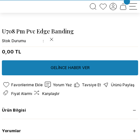
BÜTÜN ALIŞVERİŞLERİNİZDE KARGO BEDAVA!
TÜRKİYE GENELİNDE 10.000 MÜŞTERİ REFERANSI
KREDİ KARTINA 6 TAKSİT SEÇENEĞİ
U708 Pm Pvc Edge Banding
Stok Durumu
0,00 TL
GELİNCE HABER VER
Yorum Yaz
Tavsiye Et
Ürünü Paylaş
Fiyat Alarmı
Karşılaştır
Ürün Bilgisi
Yorumlar