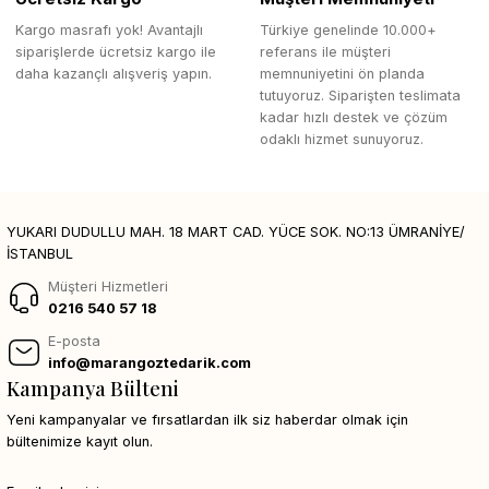
Kargo masrafı yok! Avantajlı
Türkiye genelinde 10.000+
siparişlerde ücretsiz kargo ile
referans ile müşteri
daha kazançlı alışveriş yapın.
memnuniyetini ön planda
tutuyoruz. Siparişten teslimata
kadar hızlı destek ve çözüm
odaklı hizmet sunuyoruz.
YUKARI DUDULLU MAH. 18 MART CAD. YÜCE SOK. NO:13 ÜMRANİYE/
İSTANBUL
Müşteri Hizmetleri
0216 540 57 18
E-posta
info@marangoztedarik.com
Kampanya Bülteni
Yeni kampanyalar ve fırsatlardan ilk siz haberdar olmak için
bültenimize kayıt olun.