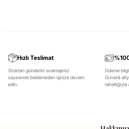
Hızlı Teslimat
%100 
Stoktan gönderim avantajımız
Ödeme bilgil
sayesinde beklemeden işinize devam
Güvenli altya
edin.
rahatlığıyla 
Hakkımı