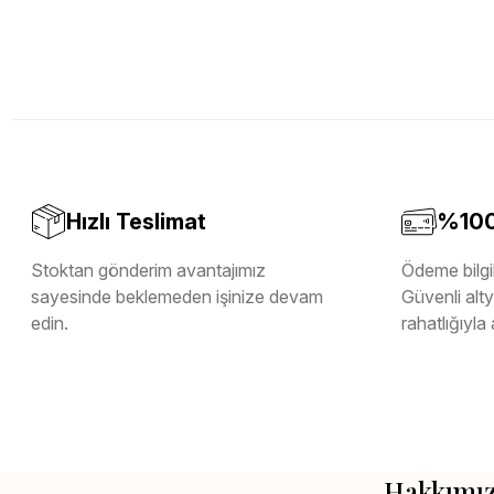
Hızlı Teslimat
%100 
Stoktan gönderim avantajımız
Ödeme bilgil
sayesinde beklemeden işinize devam
Güvenli altya
edin.
rahatlığıyla 
Hakkımı