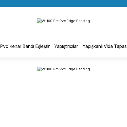
BÜTÜN ALIŞVERİŞLERİNİZDE KARGO BEDAVA!
Geri Dön
TÜRKİYE GENELİNDE 10.000 MÜŞTERİ REFERANSI
KREDİ KARTINA 6 TAKSİT SEÇENEĞİ
otmelt Tutkal
Pvc Kenar Bandı Eşleştir
Yapıştırıcılar
Yapışkanlı Vida Tapas
Düz Kenar Bantlama Hotmelt Tutkalı
Eğri Kenar Hotmelt Tutkalı
Pervaz Hotmelt Tutkalı
Profil Sarma Hotmelt Tutkalı