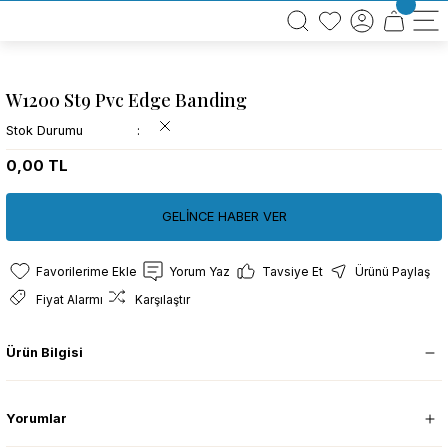
BÜTÜN ALIŞVERİŞLERİNİZDE KARGO BEDAVA!
TÜRKİYE GENELİNDE 10.000 MÜŞTERİ REFERANSI
KREDİ KARTINA 6 TAKSİT SEÇENEĞİ
W1200 St9 Pvc Edge Banding
Stok Durumu
0,00 TL
GELİNCE HABER VER
Yorum Yaz
Tavsiye Et
Ürünü Paylaş
Fiyat Alarmı
Karşılaştır
Ürün Bilgisi
Yorumlar