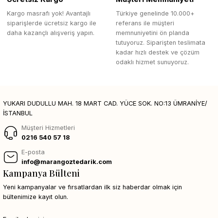
Kargo masrafı yok! Avantajlı
Türkiye genelinde 10.000+
siparişlerde ücretsiz kargo ile
referans ile müşteri
daha kazançlı alışveriş yapın.
memnuniyetini ön planda
tutuyoruz. Siparişten teslimata
kadar hızlı destek ve çözüm
odaklı hizmet sunuyoruz.
YUKARI DUDULLU MAH. 18 MART CAD. YÜCE SOK. NO:13 ÜMRANİYE/
İSTANBUL
Müşteri Hizmetleri
0216 540 57 18
E-posta
info@marangoztedarik.com
Kampanya Bülteni
Yeni kampanyalar ve fırsatlardan ilk siz haberdar olmak için
bültenimize kayıt olun.