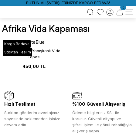
BÜTÜN ALIŞVERİŞLERİNİZDE KARGO BEDAVA!
0
Afrika Vida Kapaması
WhiteBlue
Kargo Bedava
Afrika Ceviz Yapışkanlı Vida
Stoktan Teslim
Tapası
450,00 TL
Hızlı Teslimat
%100 Güvenli Alışveriş
Stoktan gönderim avantajımız
Ödeme bilgileriniz SSL ile
sayesinde beklemeden işinize
korunur. Güvenli altyapı ve
devam edin.
şifreli işlem ile gönül rahatlığıyla
alışveriş yapın.