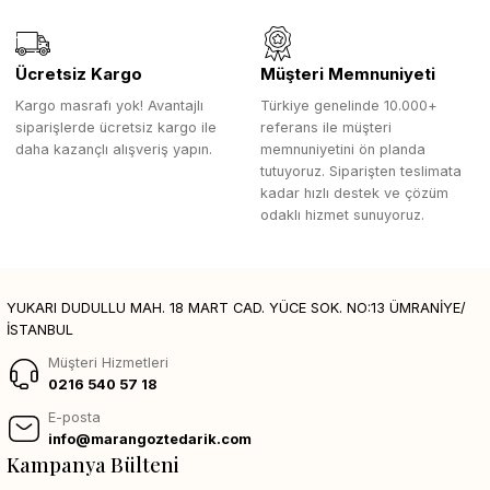
Ücretsiz Kargo
Müşteri Memnuniyeti
Kargo masrafı yok! Avantajlı
Türkiye genelinde 10.000+
siparişlerde ücretsiz kargo ile
referans ile müşteri
daha kazançlı alışveriş yapın.
memnuniyetini ön planda
tutuyoruz. Siparişten teslimata
kadar hızlı destek ve çözüm
odaklı hizmet sunuyoruz.
YUKARI DUDULLU MAH. 18 MART CAD. YÜCE SOK. NO:13 ÜMRANİYE/
İSTANBUL
Müşteri Hizmetleri
0216 540 57 18
E-posta
info@marangoztedarik.com
Kampanya Bülteni