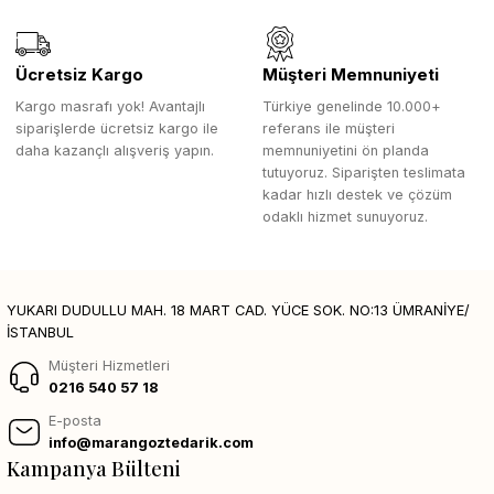
Ücretsiz Kargo
Müşteri Memnuniyeti
Kargo masrafı yok! Avantajlı
Türkiye genelinde 10.000+
siparişlerde ücretsiz kargo ile
referans ile müşteri
daha kazançlı alışveriş yapın.
memnuniyetini ön planda
tutuyoruz. Siparişten teslimata
kadar hızlı destek ve çözüm
odaklı hizmet sunuyoruz.
YUKARI DUDULLU MAH. 18 MART CAD. YÜCE SOK. NO:13 ÜMRANİYE/
İSTANBUL
Müşteri Hizmetleri
0216 540 57 18
E-posta
info@marangoztedarik.com
Kampanya Bülteni