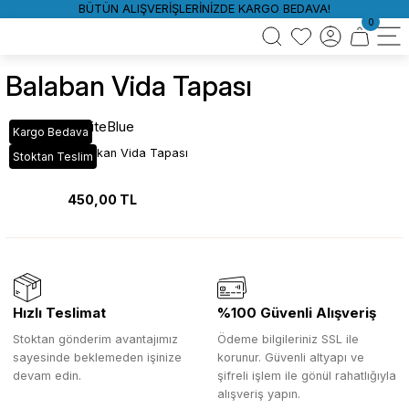
BÜTÜN ALIŞVERİŞLERİNİZDE KARGO BEDAVA!
0
Balaban Vida Tapası
WhiteBlue
Kargo Bedava
Balaban Yapışkan Vida Tapası
Stoktan Teslim
450,00 TL
Hızlı Teslimat
%100 Güvenli Alışveriş
Stoktan gönderim avantajımız
Ödeme bilgileriniz SSL ile
sayesinde beklemeden işinize
korunur. Güvenli altyapı ve
devam edin.
şifreli işlem ile gönül rahatlığıyla
alışveriş yapın.