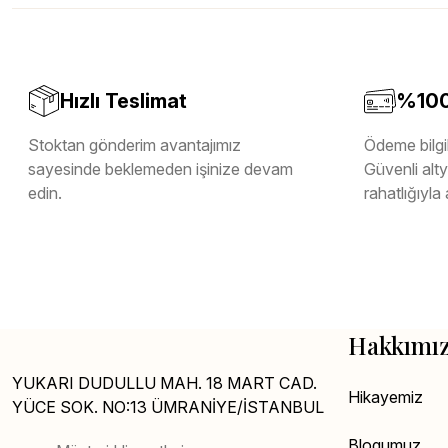
Melamin Kenar Bandı
Teverpan Pvc Kenar Bandı
Tutkal Kazan Temizleme
Hızlı Teslimat
%100 
Stoktan gönderim avantajımız
Ödeme bilgil
sayesinde beklemeden işinize devam
Güvenli altya
edin.
rahatlığıyla 
Hakkımı
YUKARI DUDULLU MAH. 18 MART CAD.
Hikayemiz
YÜCE SOK. NO:13 ÜMRANİYE/İSTANBUL
Blogumuz