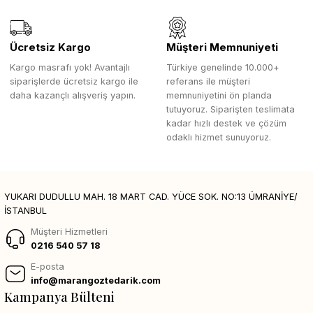
Ücretsiz Kargo
Müşteri Memnuniyeti
Kargo masrafı yok! Avantajlı
Türkiye genelinde 10.000+
siparişlerde ücretsiz kargo ile
referans ile müşteri
daha kazançlı alışveriş yapın.
memnuniyetini ön planda
tutuyoruz. Siparişten teslimata
kadar hızlı destek ve çözüm
odaklı hizmet sunuyoruz.
YUKARI DUDULLU MAH. 18 MART CAD. YÜCE SOK. NO:13 ÜMRANİYE/
İSTANBUL
Müşteri Hizmetleri
0216 540 57 18
E-posta
info@marangoztedarik.com
Kampanya Bülteni