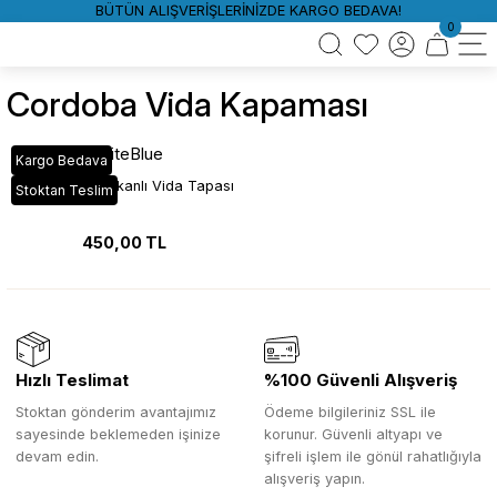
BÜTÜN ALIŞVERİŞLERİNİZDE KARGO BEDAVA!
0
Cordoba Vida Kapaması
WhiteBlue
Kargo Bedava
Cordoba Yapışkanlı Vida Tapası
Stoktan Teslim
450,00 TL
Hızlı Teslimat
%100 Güvenli Alışveriş
Stoktan gönderim avantajımız
Ödeme bilgileriniz SSL ile
sayesinde beklemeden işinize
korunur. Güvenli altyapı ve
devam edin.
şifreli işlem ile gönül rahatlığıyla
alışveriş yapın.