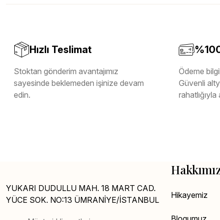
Melamin Kenar Bandı
Teverpan Pvc Kenar Bandı
Tutkal Kazan Temizleme
Hızlı Teslimat
%100 
Stoktan gönderim avantajımız
Ödeme bilgil
sayesinde beklemeden işinize devam
Güvenli altya
edin.
rahatlığıyla 
Hakkımı
YUKARI DUDULLU MAH. 18 MART CAD.
Hikayemiz
YÜCE SOK. NO:13 ÜMRANİYE/İSTANBUL
Blogumuz