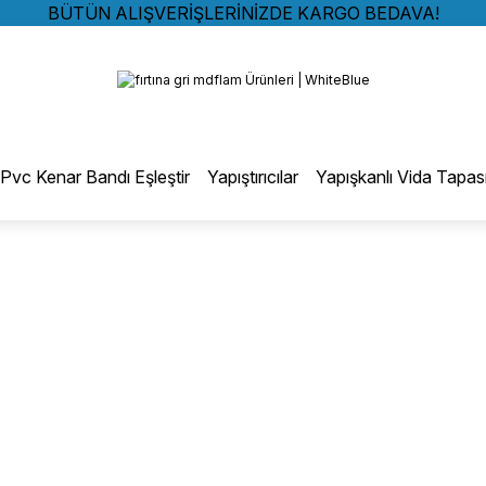
BÜTÜN ALIŞVERİŞLERİNİZDE KARGO BEDAVA!
TÜRKİYE GENELİNDE 10.000 MÜŞTERİ REFERANSI
Geri Dön
KREDİ KARTINA 6 TAKSİT SEÇENEĞİ
BÜTÜN ALIŞVERİŞLERİNİZDE KARGO BEDAVA!
TÜRKİYE GENELİNDE 10.000 MÜŞTERİ REFERANSI
otmelt Tutkal
KREDİ KARTINA 6 TAKSİT SEÇENEĞİ
Pvc Kenar Bandı Eşleştir
Yapıştırıcılar
Yapışkanlı Vida Tapas
Düz Kenar Bantlama Hotmelt Tutkalı
Eğri Kenar Hotmelt Tutkalı
Pervaz Hotmelt Tutkalı
Profil Sarma Hotmelt Tutkalı