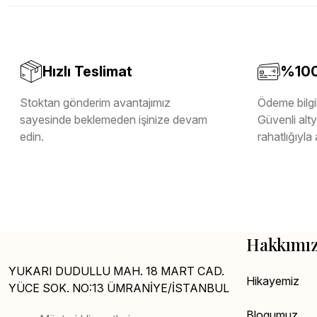
Melamin Kenar Bandı
Teverpan Pvc Kenar Bandı
Tutkal Kazan Temizleme
Hızlı Teslimat
%100 
Stoktan gönderim avantajımız
Ödeme bilgil
sayesinde beklemeden işinize devam
Güvenli altya
edin.
rahatlığıyla 
Hakkımı
YUKARI DUDULLU MAH. 18 MART CAD.
Hikayemiz
YÜCE SOK. NO:13 ÜMRANİYE/İSTANBUL
Blogumuz