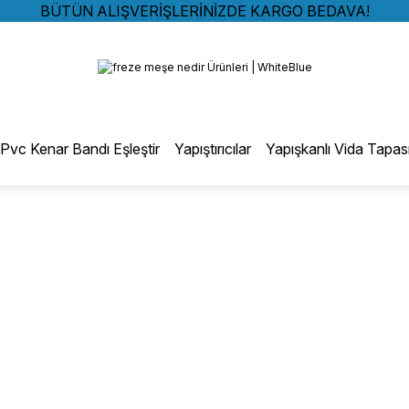
BÜTÜN ALIŞVERİŞLERİNİZDE KARGO BEDAVA!
TÜRKİYE GENELİNDE 10.000 MÜŞTERİ REFERANSI
Geri Dön
KREDİ KARTINA 6 TAKSİT SEÇENEĞİ
BÜTÜN ALIŞVERİŞLERİNİZDE KARGO BEDAVA!
TÜRKİYE GENELİNDE 10.000 MÜŞTERİ REFERANSI
otmelt Tutkal
KREDİ KARTINA 6 TAKSİT SEÇENEĞİ
Pvc Kenar Bandı Eşleştir
Yapıştırıcılar
Yapışkanlı Vida Tapas
Düz Kenar Bantlama Hotmelt Tutkalı
Eğri Kenar Hotmelt Tutkalı
Pervaz Hotmelt Tutkalı
Profil Sarma Hotmelt Tutkalı