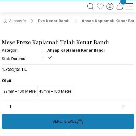
BÜTÜN ALIŞVERİŞLERİNİZDE KARGO BEDAVA!
TÜRKİYE GENELİNDE 10.000 MÜŞTERİ REFERANSI
KREDİ KARTINA 6 TAKSİT SEÇENEĞİ
Anasayfa
Pvc Kenar Bandı
Ahşap Kaplamalı Kenar Ban
Meşe Freze Kaplamalı Telalı Kenar Bandı
Kategori
Ahşap Kaplamalı Kenar Bandı
Stok Durumu
1.724,13 TL
Ölçü
22mm – 100 Metre
45mm – 100 Metre
SEPETE EKLE