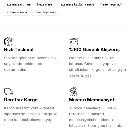
freze meşe mdflam
freze meşe
freze meşe kaplama nedir
freze meşe mdf
freze meşe nedir
freze meşe rengi
Hızlı Teslimat
%100 Güvenli Alışveriş
Stoktan gönderim avantajımız
Ödeme bilgileriniz SSL ile
sayesinde beklemeden işinize
korunur. Güvenli altyapı ve
devam edin.
şifreli işlem ile gönül rahatlığıyla
alışveriş yapın.
Ücretsiz Kargo
Müşteri Memnuniyeti
Kargo masrafı yok! Avantajlı
Türkiye genelinde 10.000+
siparişlerde ücretsiz kargo ile
referans ile müşteri
daha kazançlı alışveriş yapın.
memnuniyetini ön planda
tutuyoruz. Siparişten teslimata