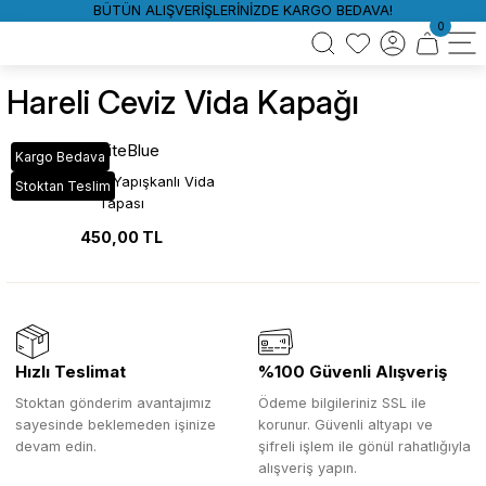
BÜTÜN ALIŞVERİŞLERİNİZDE KARGO BEDAVA!
0
Hareli Ceviz Vida Kapağı
WhiteBlue
Kargo Bedava
Hareli Ceviz Yapışkanlı Vida
Stoktan Teslim
Tapası
450,00 TL
Hızlı Teslimat
%100 Güvenli Alışveriş
Stoktan gönderim avantajımız
Ödeme bilgileriniz SSL ile
sayesinde beklemeden işinize
korunur. Güvenli altyapı ve
devam edin.
şifreli işlem ile gönül rahatlığıyla
alışveriş yapın.