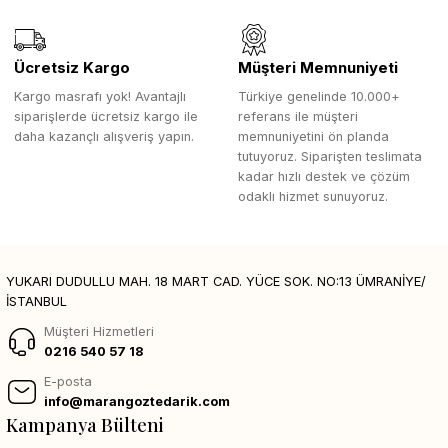
Ücretsiz Kargo
Müşteri Memnuniyeti
Kargo masrafı yok! Avantajlı
Türkiye genelinde 10.000+
siparişlerde ücretsiz kargo ile
referans ile müşteri
daha kazançlı alışveriş yapın.
memnuniyetini ön planda
tutuyoruz. Siparişten teslimata
kadar hızlı destek ve çözüm
odaklı hizmet sunuyoruz.
YUKARI DUDULLU MAH. 18 MART CAD. YÜCE SOK. NO:13 ÜMRANİYE/
İSTANBUL
Müşteri Hizmetleri
0216 540 57 18
E-posta
info@marangoztedarik.com
Kampanya Bülteni