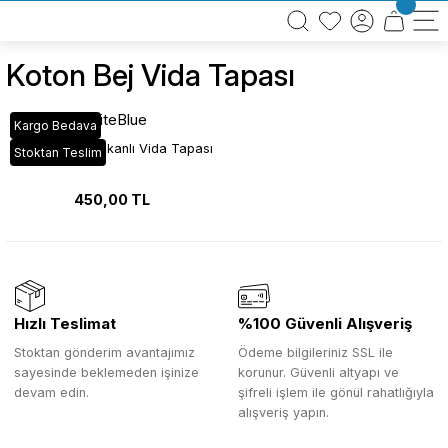
BÜTÜN ALIŞVERİŞLERİNİZDE KARGO BEDAVA!
TÜRKİYE GENELİNDE 10.000 MÜŞTERİ REFERANSI
KREDİ KARTINA 6 TAKSİT SEÇENEĞİ
Koton Bej Vida Tapası
WhiteBlue
Kargo Bedava
Koton Bej Yapışkanlı Vida Tapası
Stoktan Teslim
450,00 TL
Hızlı Teslimat
%100 Güvenli Alışveriş
Stoktan gönderim avantajımız
Ödeme bilgileriniz SSL ile
sayesinde beklemeden işinize
korunur. Güvenli altyapı ve
devam edin.
şifreli işlem ile gönül rahatlığıyla
alışveriş yapın.