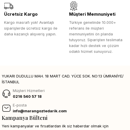
Ücretsiz Kargo
Müşteri Memnuniyeti
Kargo masrafı yok! Avantajlı
Türkiye genelinde 10.000+
siparişlerde ücretsiz kargo ile
referans ile müşteri
daha kazançlı alışveriş yapın.
memnuniyetini ön planda
tutuyoruz. Siparişten teslimata
kadar hızlı destek ve çözüm
odaklı hizmet sunuyoruz.
YUKARI DUDULLU MAH. 18 MART CAD. YÜCE SOK. NO:13 ÜMRANİYE/
İSTANBUL
Müşteri Hizmetleri
0216 540 57 18
E-posta
info@marangoztedarik.com
Kampanya Bülteni
Yeni kampanyalar ve fırsatlardan ilk siz haberdar olmak için