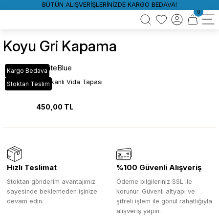
BÜTÜN ALIŞVERİŞLERİNİZDE KARGO BEDAVA!
0
Koyu Gri Kapama
WhiteBlue
Kargo Bedava
Koyu Gri Yapışkanlı Vida Tapası
Stoktan Teslim
450,00 TL
Hızlı Teslimat
%100 Güvenli Alışveriş
Stoktan gönderim avantajımız
Ödeme bilgileriniz SSL ile
sayesinde beklemeden işinize
korunur. Güvenli altyapı ve
devam edin.
şifreli işlem ile gönül rahatlığıyla
alışveriş yapın.