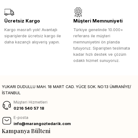
Ücretsiz Kargo
Müşteri Memnuniyeti
Kargo masrafı yok! Avantajlı
Türkiye genelinde 10.000+
siparişlerde ücretsiz kargo ile
referans ile müşteri
daha kazançlı alışveriş yapın.
memnuniyetini ön planda
tutuyoruz. Siparişten teslimata
kadar hızlı destek ve çözüm
odaklı hizmet sunuyoruz.
YUKARI DUDULLU MAH. 18 MART CAD. YÜCE SOK. NO:13 ÜMRANİYE/
İSTANBUL
Müşteri Hizmetleri
0216 540 57 18
E-posta
info@marangoztedarik.com
Kampanya Bülteni