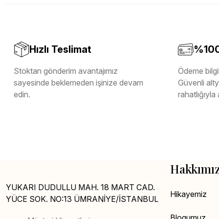
Melamin Kenar Bandı
Teverpan Pvc Kenar Bandı
Tutkal Kazan Temizleme
Hızlı Teslimat
%100 
Stoktan gönderim avantajımız
Ödeme bilgil
sayesinde beklemeden işinize devam
Güvenli altya
edin.
rahatlığıyla 
Hakkımı
YUKARI DUDULLU MAH. 18 MART CAD.
Hikayemiz
YÜCE SOK. NO:13 ÜMRANİYE/İSTANBUL
Blogumuz