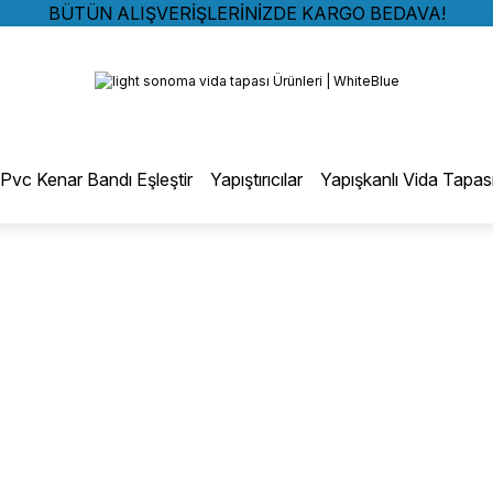
BÜTÜN ALIŞVERİŞLERİNİZDE KARGO BEDAVA!
TÜRKİYE GENELİNDE 10.000 MÜŞTERİ REFERANSI
Geri Dön
KREDİ KARTINA 6 TAKSİT SEÇENEĞİ
BÜTÜN ALIŞVERİŞLERİNİZDE KARGO BEDAVA!
TÜRKİYE GENELİNDE 10.000 MÜŞTERİ REFERANSI
otmelt Tutkal
KREDİ KARTINA 6 TAKSİT SEÇENEĞİ
Pvc Kenar Bandı Eşleştir
Yapıştırıcılar
Yapışkanlı Vida Tapas
Düz Kenar Bantlama Hotmelt Tutkalı
Eğri Kenar Hotmelt Tutkalı
Pervaz Hotmelt Tutkalı
Profil Sarma Hotmelt Tutkalı