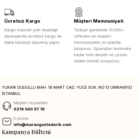
Ücretsiz Kargo
Müşteri Memnuniyeti
Kargo masrafı yok! Avantajlı
Türkiye genelinde 10.000+
siparişlerde ücretsiz kargo ile
referans ile müşteri
daha kazançlı alışveriş yapın.
memnuniyetini ön planda
tutuyoruz. Siparişten teslimata
kadar hızlı destek ve çözüm
odaklı hizmet sunuyoruz.
YUKARI DUDULLU MAH. 18 MART CAD. YÜCE SOK. NO:13 ÜMRANİYE/
İSTANBUL
Müşteri Hizmetleri
0216 540 57 18
E-posta
info@marangoztedarik.com
Kampanya Bülteni