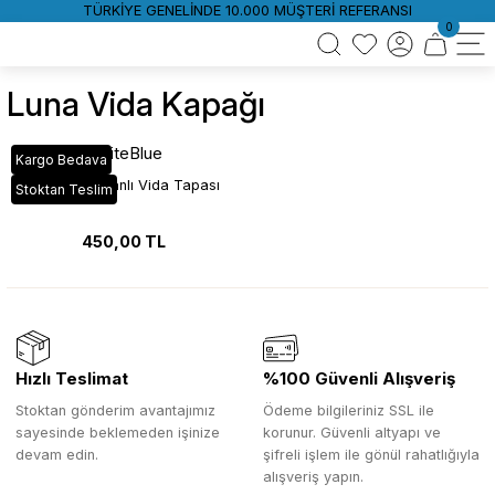
TÜRKİYE GENELİNDE 10.000 MÜŞTERİ REFERANSI
0
Luna Vida Kapağı
WhiteBlue
Kargo Bedava
Luna Yapışkanlı Vida Tapası
Stoktan Teslim
450,00 TL
Hızlı Teslimat
%100 Güvenli Alışveriş
Stoktan gönderim avantajımız
Ödeme bilgileriniz SSL ile
sayesinde beklemeden işinize
korunur. Güvenli altyapı ve
devam edin.
şifreli işlem ile gönül rahatlığıyla
alışveriş yapın.