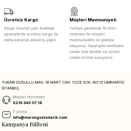
Ücretsiz Kargo
Müşteri Memnuniyeti
Kargo masrafı yok! Avantajlı
Türkiye genelinde 10.000+
siparişlerde ücretsiz kargo ile
referans ile müşteri
daha kazançlı alışveriş yapın.
memnuniyetini ön planda
tutuyoruz. Siparişten teslimata
kadar hızlı destek ve çözüm
odaklı hizmet sunuyoruz.
YUKARI DUDULLU MAH. 18 MART CAD. YÜCE SOK. NO:13 ÜMRANİYE/
İSTANBUL
Müşteri Hizmetleri
0216 540 57 18
E-posta
info@marangoztedarik.com
Kampanya Bülteni