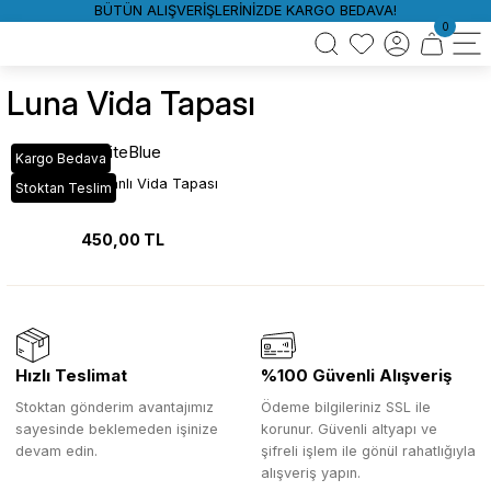
BÜTÜN ALIŞVERİŞLERİNİZDE KARGO BEDAVA!
0
Luna Vida Tapası
WhiteBlue
Kargo Bedava
Luna Yapışkanlı Vida Tapası
Stoktan Teslim
450,00 TL
Hızlı Teslimat
%100 Güvenli Alışveriş
Stoktan gönderim avantajımız
Ödeme bilgileriniz SSL ile
sayesinde beklemeden işinize
korunur. Güvenli altyapı ve
devam edin.
şifreli işlem ile gönül rahatlığıyla
alışveriş yapın.