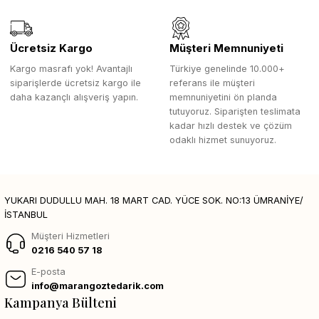
Ücretsiz Kargo
Müşteri Memnuniyeti
Kargo masrafı yok! Avantajlı
Türkiye genelinde 10.000+
siparişlerde ücretsiz kargo ile
referans ile müşteri
daha kazançlı alışveriş yapın.
memnuniyetini ön planda
tutuyoruz. Siparişten teslimata
kadar hızlı destek ve çözüm
odaklı hizmet sunuyoruz.
YUKARI DUDULLU MAH. 18 MART CAD. YÜCE SOK. NO:13 ÜMRANİYE/
İSTANBUL
Müşteri Hizmetleri
0216 540 57 18
E-posta
info@marangoztedarik.com
Kampanya Bülteni