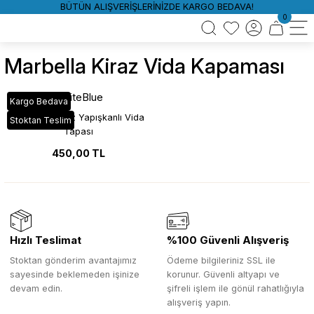
BÜTÜN ALIŞVERİŞLERİNİZDE KARGO BEDAVA!
0
Marbella Kiraz Vida Kapaması
WhiteBlue
Kargo Bedava
Marbella Kiraz Yapışkanlı Vida
Stoktan Teslim
Tapası
450,00 TL
Hızlı Teslimat
%100 Güvenli Alışveriş
Stoktan gönderim avantajımız
Ödeme bilgileriniz SSL ile
sayesinde beklemeden işinize
korunur. Güvenli altyapı ve
devam edin.
şifreli işlem ile gönül rahatlığıyla
alışveriş yapın.