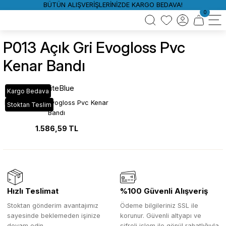
BÜTÜN ALIŞVERİŞLERİNİZDE KARGO BEDAVA!
0
P013 Açık Gri Evogloss Pvc
Kenar Bandı
WhiteBlue
Kargo Bedava
P013 Açık Gri Evogloss Pvc Kenar
Stoktan Teslim
Bandı
1.586,59 TL
Hızlı Teslimat
%100 Güvenli Alışveriş
Stoktan gönderim avantajımız
Ödeme bilgileriniz SSL ile
sayesinde beklemeden işinize
korunur. Güvenli altyapı ve
devam edin.
şifreli işlem ile gönül rahatlığıyla