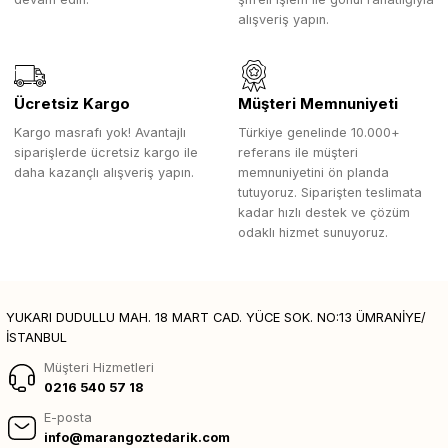
alışveriş yapın.
Ücretsiz Kargo
Müşteri Memnuniyeti
Kargo masrafı yok! Avantajlı
Türkiye genelinde 10.000+
siparişlerde ücretsiz kargo ile
referans ile müşteri
daha kazançlı alışveriş yapın.
memnuniyetini ön planda
tutuyoruz. Siparişten teslimata
kadar hızlı destek ve çözüm
odaklı hizmet sunuyoruz.
YUKARI DUDULLU MAH. 18 MART CAD. YÜCE SOK. NO:13 ÜMRANİYE/
İSTANBUL
Müşteri Hizmetleri
0216 540 57 18
E-posta
info@marangoztedarik.com