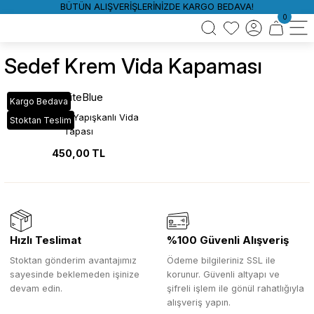
BÜTÜN ALIŞVERİŞLERİNİZDE KARGO BEDAVA!
0
Sedef Krem Vida Kapaması
WhiteBlue
Kargo Bedava
Sedef Krem Yapışkanlı Vida
Stoktan Teslim
Tapası
450,00 TL
Hızlı Teslimat
%100 Güvenli Alışveriş
Stoktan gönderim avantajımız
Ödeme bilgileriniz SSL ile
sayesinde beklemeden işinize
korunur. Güvenli altyapı ve
devam edin.
şifreli işlem ile gönül rahatlığıyla
alışveriş yapın.