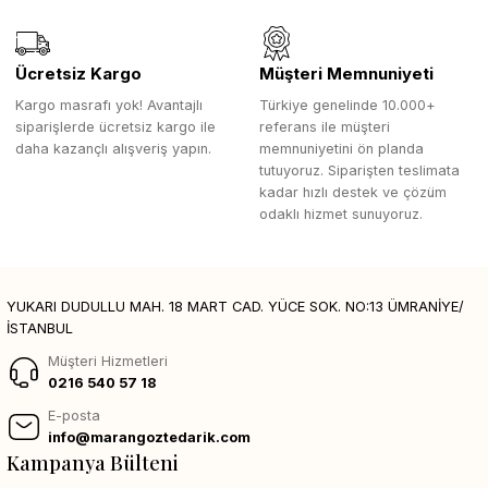
Ücretsiz Kargo
Müşteri Memnuniyeti
Kargo masrafı yok! Avantajlı
Türkiye genelinde 10.000+
siparişlerde ücretsiz kargo ile
referans ile müşteri
daha kazançlı alışveriş yapın.
memnuniyetini ön planda
tutuyoruz. Siparişten teslimata
kadar hızlı destek ve çözüm
odaklı hizmet sunuyoruz.
YUKARI DUDULLU MAH. 18 MART CAD. YÜCE SOK. NO:13 ÜMRANİYE/
İSTANBUL
Müşteri Hizmetleri
0216 540 57 18
E-posta
info@marangoztedarik.com
Kampanya Bülteni