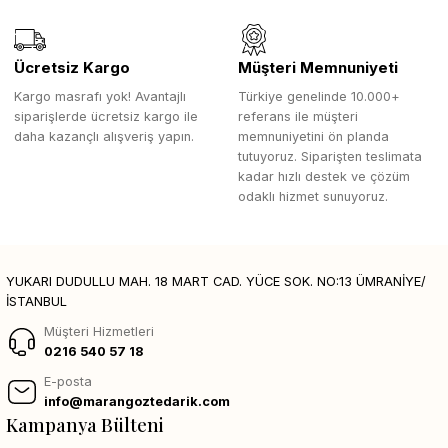
Ücretsiz Kargo
Müşteri Memnuniyeti
Kargo masrafı yok! Avantajlı
Türkiye genelinde 10.000+
siparişlerde ücretsiz kargo ile
referans ile müşteri
daha kazançlı alışveriş yapın.
memnuniyetini ön planda
tutuyoruz. Siparişten teslimata
kadar hızlı destek ve çözüm
odaklı hizmet sunuyoruz.
YUKARI DUDULLU MAH. 18 MART CAD. YÜCE SOK. NO:13 ÜMRANİYE/
İSTANBUL
Müşteri Hizmetleri
0216 540 57 18
E-posta
info@marangoztedarik.com
Kampanya Bülteni