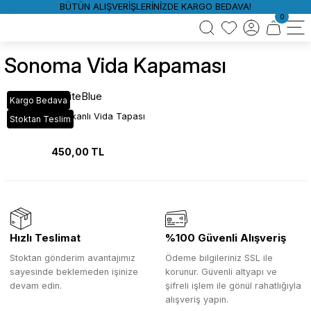
BÜTÜN ALIŞVERİŞLERİNİZDE KARGO BEDAVA!
0
Sonoma Vida Kapaması
WhiteBlue
Kargo Bedava
Sonoma Yapışkanlı Vida Tapası
Stoktan Teslim
450,00 TL
Hızlı Teslimat
%100 Güvenli Alışveriş
Stoktan gönderim avantajımız
Ödeme bilgileriniz SSL ile
sayesinde beklemeden işinize
korunur. Güvenli altyapı ve
devam edin.
şifreli işlem ile gönül rahatlığıyla
alışveriş yapın.