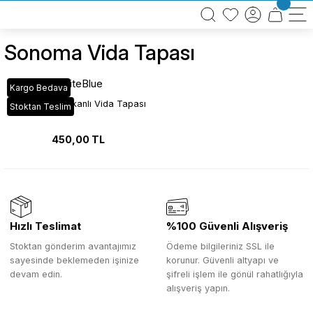
BÜTÜN ALIŞVERİŞLERİNİZDE KARGO BEDAVA!
TÜRKİYE GENELİNDE 10.000 MÜŞTERİ REFERANSI
KREDİ KARTINA 6 TAKSİT SEÇENEĞİ
Sonoma Vida Tapası
WhiteBlue
Kargo Bedava
Sonoma Yapışkanlı Vida Tapası
Stoktan Teslim
450,00 TL
Hızlı Teslimat
%100 Güvenli Alışveriş
Stoktan gönderim avantajımız
Ödeme bilgileriniz SSL ile
sayesinde beklemeden işinize
korunur. Güvenli altyapı ve
devam edin.
şifreli işlem ile gönül rahatlığıyla
alışveriş yapın.