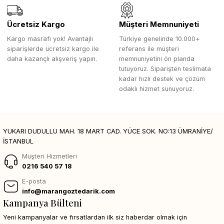
Ücretsiz Kargo
Müşteri Memnuniyeti
Kargo masrafı yok! Avantajlı
Türkiye genelinde 10.000+
siparişlerde ücretsiz kargo ile
referans ile müşteri
daha kazançlı alışveriş yapın.
memnuniyetini ön planda
tutuyoruz. Siparişten teslimata
kadar hızlı destek ve çözüm
odaklı hizmet sunuyoruz.
YUKARI DUDULLU MAH. 18 MART CAD. YÜCE SOK. NO:13 ÜMRANİYE/
İSTANBUL
Müşteri Hizmetleri
0216 540 57 18
E-posta
info@marangoztedarik.com
Kampanya Bülteni
Yeni kampanyalar ve fırsatlardan ilk siz haberdar olmak için