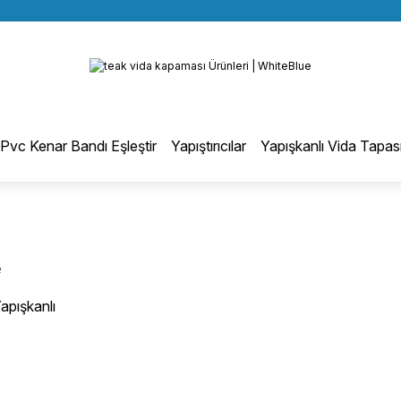
BÜTÜN ALIŞVERİŞLERİNİZDE KARGO BEDAVA!
Geri Dön
TÜRKİYE GENELİNDE 10.000 MÜŞTERİ REFERANSI
KREDİ KARTINA 6 TAKSİT SEÇENEĞİ
otmelt Tutkal
Pvc Kenar Bandı Eşleştir
Yapıştırıcılar
Yapışkanlı Vida Tapas
Düz Kenar Bantlama Hotmelt Tutkalı
Eğri Kenar Hotmelt Tutkalı
e
Pervaz Hotmelt Tutkalı
apışkanlı
L
Profil Sarma Hotmelt Tutkalı