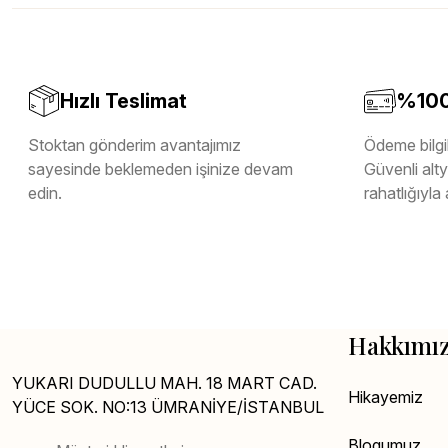
Melamin Kenar Bandı
Teverpan Pvc Kenar Bandı
Tutkal Kazan Temizleme
Hızlı Teslimat
%100 
Stoktan gönderim avantajımız
Ödeme bilgil
sayesinde beklemeden işinize devam
Güvenli altya
edin.
rahatlığıyla 
Hakkımı
YUKARI DUDULLU MAH. 18 MART CAD.
Hikayemiz
YÜCE SOK. NO:13 ÜMRANİYE/İSTANBUL
Blogumuz