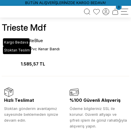
BÜTÜN ALIŞVERİŞLERİNİZDE KARGO BEDAVA!
0
Trieste Mdf
WhiteBlue
Kargo Bedava
A533 Trieste Pvc Kenar Bandı
Stoktan Teslim
1.585,57 TL
Hızlı Teslimat
%100 Güvenli Alışveriş
Stoktan gönderim avantajımız
Ödeme bilgileriniz SSL ile
sayesinde beklemeden işinize
korunur. Güvenli altyapı ve
devam edin.
şifreli işlem ile gönül rahatlığıyla
alışveriş yapın.