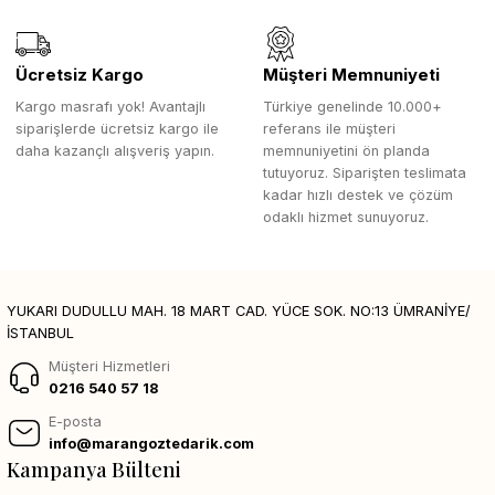
Ücretsiz Kargo
Müşteri Memnuniyeti
Kargo masrafı yok! Avantajlı
Türkiye genelinde 10.000+
siparişlerde ücretsiz kargo ile
referans ile müşteri
daha kazançlı alışveriş yapın.
memnuniyetini ön planda
tutuyoruz. Siparişten teslimata
kadar hızlı destek ve çözüm
odaklı hizmet sunuyoruz.
YUKARI DUDULLU MAH. 18 MART CAD. YÜCE SOK. NO:13 ÜMRANİYE/
İSTANBUL
Müşteri Hizmetleri
0216 540 57 18
E-posta
info@marangoztedarik.com
Kampanya Bülteni