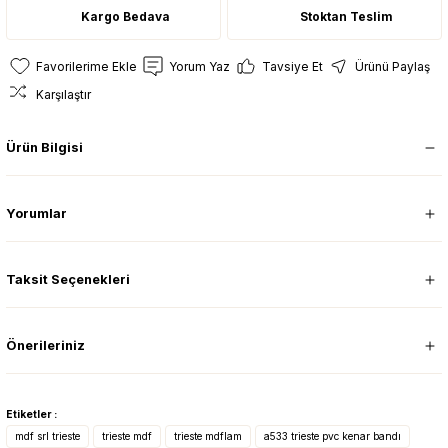
Kargo Bedava
Stoktan Teslim
Yorum Yaz
Tavsiye Et
Ürünü Paylaş
Karşılaştır
Ürün Bilgisi
Yorumlar
Taksit Seçenekleri
Önerileriniz
Etiketler :
mdf srl trieste
trieste mdf
trieste mdflam
a533 trieste pvc kenar bandı