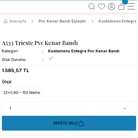
BÜTÜN ALIŞVERİŞLERİNİZDE KARGO BEDAVA!
TÜRKİYE GENELİNDE 10.000 MÜŞTERİ REFERANSI
KREDİ KARTINA 6 TAKSİT SEÇENEĞİ
Anasayfa
Pvc Kenar Bandı Eşleştir
Kastamonu Entegre 
A533 Trieste Pvc Kenar Bandı
Kategori
Kastamonu Entegre Pvc Kenar Bandı
Stok Durumu
1.585,57 TL
Ölçü
22x0.80 – 150 Metre
SEPETE EKLE