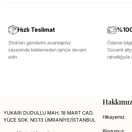
Melamin Kenar Bandı
Teverpan Pvc Kenar Bandı
Tutkal Kazan Temizleme
Hızlı Teslimat
%100 
Stoktan gönderim avantajımız
Ödeme bilgil
sayesinde beklemeden işinize devam
Güvenli altya
edin.
rahatlığıyla 
Hakkımı
YUKARI DUDULLU MAH. 18 MART CAD.
Hikayemiz
YÜCE SOK. NO:13 ÜMRANİYE/İSTANBUL
Blogumuz