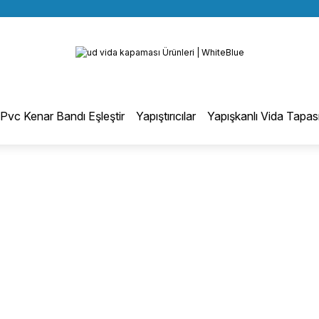
BÜTÜN ALIŞVERİŞLERİNİZDE KARGO BEDAVA!
Geri Dön
TÜRKİYE GENELİNDE 10.000 MÜŞTERİ REFERANSI
KREDİ KARTINA 6 TAKSİT SEÇENEĞİ
otmelt Tutkal
Pvc Kenar Bandı Eşleştir
Yapıştırıcılar
Yapışkanlı Vida Tapas
Düz Kenar Bantlama Hotmelt Tutkalı
Eğri Kenar Hotmelt Tutkalı
Pervaz Hotmelt Tutkalı
Profil Sarma Hotmelt Tutkalı