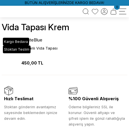
BÜTÜN ALIŞVERİŞLERİNİZDE KARGO BEDAVA!
0
Vida Tapası Krem
WhiteBlue
Kargo Bedava
Krem Yapışkanlı Vida Tapası
Stoktan Teslim
450,00 TL
Hızlı Teslimat
%100 Güvenli Alışveriş
Stoktan gönderim avantajımız
Ödeme bilgileriniz SSL ile
sayesinde beklemeden işinize
korunur. Güvenli altyapı ve
devam edin.
şifreli işlem ile gönül rahatlığıyla
alışveriş yapın.