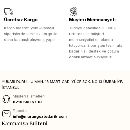
Ücretsiz Kargo
Müşteri Memnuniyeti
Kargo masrafı yok! Avantajlı
Türkiye genelinde 10.000+
siparişlerde ücretsiz kargo ile
referans ile müşteri
daha kazançlı alışveriş yapın.
memnuniyetini ön planda
tutuyoruz. Siparişten teslimata
kadar hızlı destek ve çözüm
odaklı hizmet sunuyoruz.
YUKARI DUDULLU MAH. 18 MART CAD. YÜCE SOK. NO:13 ÜMRANİYE/
İSTANBUL
Müşteri Hizmetleri
0216 540 57 18
E-posta
info@marangoztedarik.com
Kampanya Bülteni