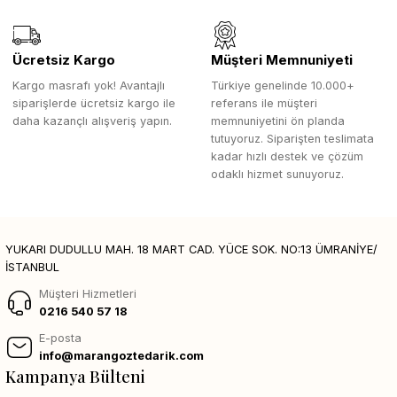
Ücretsiz Kargo
Müşteri Memnuniyeti
Kargo masrafı yok! Avantajlı
Türkiye genelinde 10.000+
siparişlerde ücretsiz kargo ile
referans ile müşteri
daha kazançlı alışveriş yapın.
memnuniyetini ön planda
tutuyoruz. Siparişten teslimata
kadar hızlı destek ve çözüm
odaklı hizmet sunuyoruz.
YUKARI DUDULLU MAH. 18 MART CAD. YÜCE SOK. NO:13 ÜMRANİYE/
İSTANBUL
Müşteri Hizmetleri
0216 540 57 18
E-posta
info@marangoztedarik.com
Kampanya Bülteni