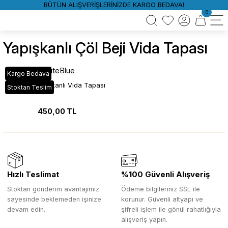
BÜTÜN ALIŞVERİŞLERİNİZDE KARGO BEDAVA!
0
Yapışkanlı Çöl Beji Vida Tapası
WhiteBlue
Kargo Bedava
Çöl Beji Yapışkanlı Vida Tapası
Stoktan Teslim
450,00 TL
Hızlı Teslimat
%100 Güvenli Alışveriş
Stoktan gönderim avantajımız
Ödeme bilgileriniz SSL ile
sayesinde beklemeden işinize
korunur. Güvenli altyapı ve
devam edin.
şifreli işlem ile gönül rahatlığıyla
alışveriş yapın.