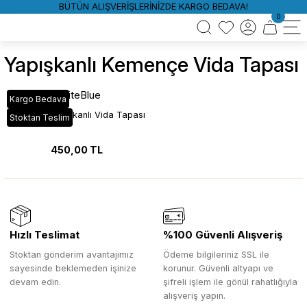
BÜTÜN ALIŞVERİŞLERİNİZDE KARGO BEDAVA!
0
Yapışkanlı Kemençe Vida Tapası
WhiteBlue
Kargo Bedava
Kemençe Yapışkanlı Vida Tapası
Stoktan Teslim
450,00 TL
Hızlı Teslimat
%100 Güvenli Alışveriş
Stoktan gönderim avantajımız
Ödeme bilgileriniz SSL ile
sayesinde beklemeden işinize
korunur. Güvenli altyapı ve
devam edin.
şifreli işlem ile gönül rahatlığıyla
alışveriş yapın.