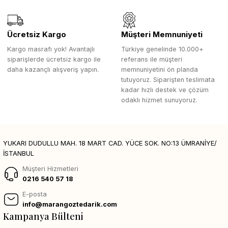
Ücretsiz Kargo
Müşteri Memnuniyeti
Kargo masrafı yok! Avantajlı
Türkiye genelinde 10.000+
siparişlerde ücretsiz kargo ile
referans ile müşteri
daha kazançlı alışveriş yapın.
memnuniyetini ön planda
tutuyoruz. Siparişten teslimata
kadar hızlı destek ve çözüm
odaklı hizmet sunuyoruz.
YUKARI DUDULLU MAH. 18 MART CAD. YÜCE SOK. NO:13 ÜMRANİYE/
İSTANBUL
Müşteri Hizmetleri
0216 540 57 18
E-posta
info@marangoztedarik.com
Kampanya Bülteni