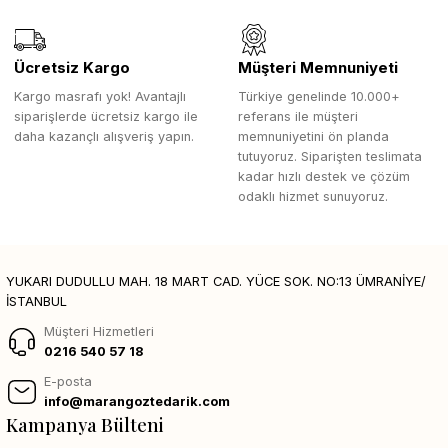
Ücretsiz Kargo
Müşteri Memnuniyeti
Kargo masrafı yok! Avantajlı
Türkiye genelinde 10.000+
siparişlerde ücretsiz kargo ile
referans ile müşteri
daha kazançlı alışveriş yapın.
memnuniyetini ön planda
tutuyoruz. Siparişten teslimata
kadar hızlı destek ve çözüm
odaklı hizmet sunuyoruz.
YUKARI DUDULLU MAH. 18 MART CAD. YÜCE SOK. NO:13 ÜMRANİYE/
İSTANBUL
Müşteri Hizmetleri
0216 540 57 18
E-posta
info@marangoztedarik.com
Kampanya Bülteni