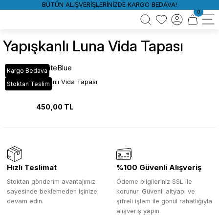
BÜTÜN ALIŞVERİŞLERİNİZDE KARGO BEDAVA!
0
Yapışkanlı Luna Vida Tapası
WhiteBlue
Kargo Bedava
Luna Yapışkanlı Vida Tapası
Stoktan Teslim
450,00 TL
Hızlı Teslimat
%100 Güvenli Alışveriş
Stoktan gönderim avantajımız
Ödeme bilgileriniz SSL ile
sayesinde beklemeden işinize
korunur. Güvenli altyapı ve
devam edin.
şifreli işlem ile gönül rahatlığıyla
alışveriş yapın.