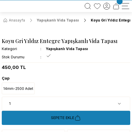
BÜTÜN ALIŞVERİŞLERİNİZDE KARGO BEDAVA!
TÜRKİYE GENELİNDE 10.000 MÜŞTERİ REFERANSI
KREDİ KARTINA 6 TAKSİT SEÇENEĞİ
Anasayfa
Yapışkanlı Vida Tapası
Koyu Gri Yıldız Entegr
Koyu Gri Yıldız Entegre Yapışkanlı Vida Tapası
Kategori
Yapışkanlı Vida Tapası
Stok Durumu
450,00 TL
Çap
14mm-2500 Adet
SEPETE EKLE