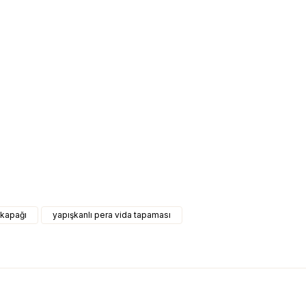
 kapağı
yapışkanlı pera vida tapaması