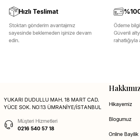
Hızlı Teslimat
%100 
Stoktan gönderim avantajımız
Ödeme bilgil
sayesinde beklemeden işinize devam
Güvenli altya
edin.
rahatlığıyla 
Hakkımı
YUKARI DUDULLU MAH. 18 MART CAD.
Hikayemiz
YÜCE SOK. NO:13 ÜMRANİYE/İSTANBUL
Blogumuz
Müşteri Hizmetleri
0216 540 57 18
Online Bayili