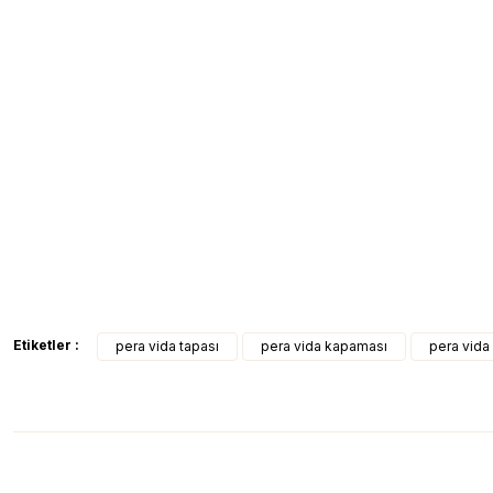
Etiketler :
pera vida tapası
pera vida kapaması
pera vida