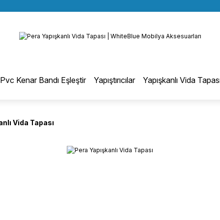
BÜTÜN ALIŞVERİŞLERİNİZDE KARGO BEDAVA!
Geri Dön
TÜRKİYE GENELİNDE 10.000 MÜŞTERİ REFERANSI
KREDİ KARTINA 6 TAKSİT SEÇENEĞİ
otmelt Tutkal
Pvc Kenar Bandı Eşleştir
Yapıştırıcılar
Yapışkanlı Vida Tapas
Düz Kenar Bantlama Hotmelt Tutkalı
anlı Vida Tapası
Eğri Kenar Hotmelt Tutkalı
Pervaz Hotmelt Tutkalı
Profil Sarma Hotmelt Tutkalı