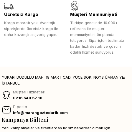
Ücretsiz Kargo
Müşteri Memnuniyeti
Kargo masrafı yok! Avantajlı
Türkiye genelinde 10.000+
siparişlerde ücretsiz kargo ile
referans ile müşteri
daha kazançlı alışveriş yapın.
memnuniyetini ön planda
tutuyoruz. Siparişten teslimata
kadar hızlı destek ve çözüm
odaklı hizmet sunuyoruz.
YUKARI DUDULLU MAH. 18 MART CAD. YÜCE SOK. NO:13 ÜMRANİYE/
İSTANBUL
Müşteri Hizmetleri
0216 540 57 18
E-posta
info@marangoztedarik.com
Kampanya Bülteni
Yeni kampanyalar ve fırsatlardan ilk siz haberdar olmak için