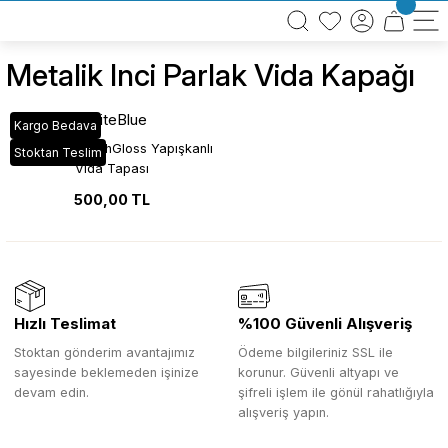
BÜTÜN ALIŞVERİŞLERİNİZDE KARGO BEDAVA!
TÜRKİYE GENELİNDE 10.000 MÜŞTERİ REFERANSI
KREDİ KARTINA 6 TAKSİT SEÇENEĞİ
Metalik Inci Parlak Vida Kapağı
WhiteBlue
Kargo Bedava
Metalik İnci HighGloss Yapışkanlı
Stoktan Teslim
Vida Tapası
500,00 TL
Hızlı Teslimat
%100 Güvenli Alışveriş
Stoktan gönderim avantajımız
Ödeme bilgileriniz SSL ile
sayesinde beklemeden işinize
korunur. Güvenli altyapı ve
devam edin.
şifreli işlem ile gönül rahatlığıyla
alışveriş yapın.