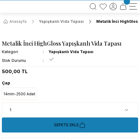
BÜTÜN ALIŞVERİŞLERİNİZDE KARGO BEDAVA!
TÜRKİYE GENELİNDE 10.000 MÜŞTERİ REFERANSI
KREDİ KARTINA 6 TAKSİT SEÇENEĞİ
Anasayfa
Yapışkanlı Vida Tapası
Metalik İnci HighGloss
Metalik İnci HighGloss Yapışkanlı Vida Tapası
Kategori
Yapışkanlı Vida Tapası
Stok Durumu
500,00 TL
Çap
14mm-2500 Adet
SEPETE EKLE