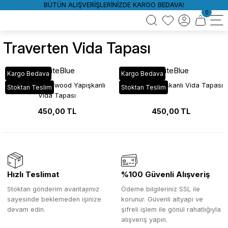
BÜTÜN ALIŞVERİŞLERİNİZDE KARGO BEDAVA!
0
Traverten Vida Tapası
WhiteBlue
WhiteBlue
Kargo Bedava
Kargo Bedava
Traverten Starwood Yapışkanlı
Traverten Yapışkanlı Vida Tapası
Stoktan Teslim
Stoktan Teslim
Vida Tapası
450,00 TL
450,00 TL
Hızlı Teslimat
%100 Güvenli Alışveriş
Stoktan gönderim avantajımız
Ödeme bilgileriniz SSL ile
sayesinde beklemeden işinize
korunur. Güvenli altyapı ve
devam edin.
şifreli işlem ile gönül rahatlığıyla
alışveriş yapın.