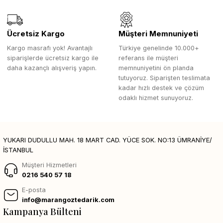
Ücretsiz Kargo
Müşteri Memnuniyeti
Kargo masrafı yok! Avantajlı
Türkiye genelinde 10.000+
siparişlerde ücretsiz kargo ile
referans ile müşteri
daha kazançlı alışveriş yapın.
memnuniyetini ön planda
tutuyoruz. Siparişten teslimata
kadar hızlı destek ve çözüm
odaklı hizmet sunuyoruz.
YUKARI DUDULLU MAH. 18 MART CAD. YÜCE SOK. NO:13 ÜMRANİYE/
İSTANBUL
Müşteri Hizmetleri
0216 540 57 18
E-posta
info@marangoztedarik.com
Kampanya Bülteni