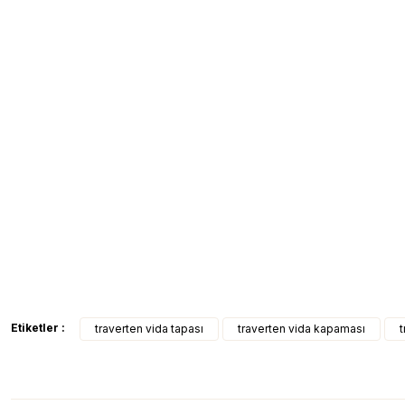
Etiketler :
traverten vida tapası
traverten vida kapaması
t