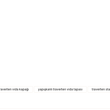
raverten vida kapağı
yapışkanlı traverten vida tapası
traverten st