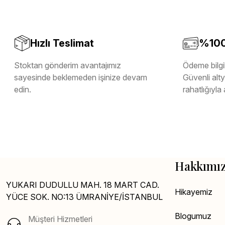
Hızlı Teslimat
%100 
Stoktan gönderim avantajımız
Ödeme bilgil
sayesinde beklemeden işinize devam
Güvenli altya
edin.
rahatlığıyla 
Hakkımı
YUKARI DUDULLU MAH. 18 MART CAD.
Hikayemiz
YÜCE SOK. NO:13 ÜMRANİYE/İSTANBUL
Blogumuz
Müşteri Hizmetleri